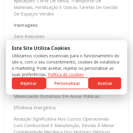
Aplicações: Corte De Relva, Transporte De
Materiais, Fertilização E Outras Tarefas De Gestão
De Espaços Verdes
Vantagens
Zero Emissões
Este Site Utiliza Cookies
Operação Sem Emissão De Co₂, Alinhando-se Com
Metas De Neutralidade Carbónica E Regulamentos
Utilizamos cookies essenciais para o funcionamento do
Ambientais Urbanos .
site e, com o seu consentimento, cookies de estatística
e marketing. Pode aceitar, rejeitar ou personalizar as
Operação Silenciosa
suas preferências.
Política de cookies
Rejeitar
Personalizar
Aceitar
Níveis Reduzidos De Ruído E Vibração,
Proporcionando Maior Conforto Ao Operador E
Minimizando Distúrbios Em Áreas Públicas .
Eficiência Energética
Redução Significativa Nos Custos Operacionais
Com Combustível E Manutenção, Devido À Menor
Complexidade Mecânica Dos Motores Elétricos .