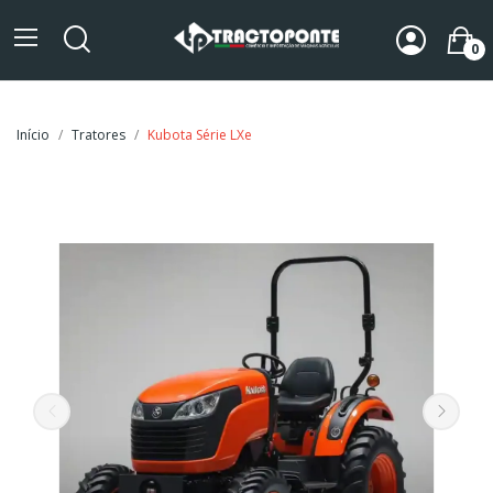
0
Início
Tratores
Kubota Série LXe