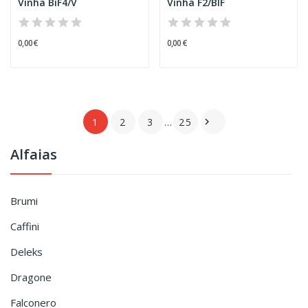
Vinha BiF4/V
Vinha F2/BIF
0,00 €
0,00 €
1
2
3
…
25

Alfaias
Brumi
Caffini
Deleks
Dragone
Falconero