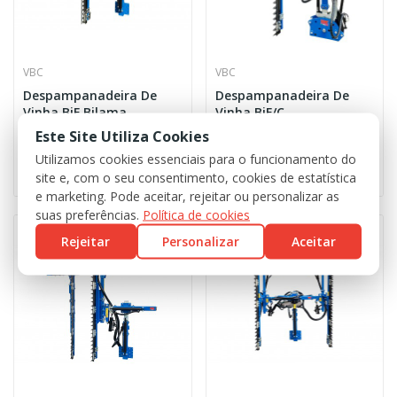
VBC
VBC
Despampanadeira De
Despampanadeira De
Vinha BiF Bilama
Vinha BiF/C
Este Site Utiliza Cookies
Utilizamos cookies essenciais para o funcionamento do
0,00 €
0,00 €
site e, com o seu consentimento, cookies de estatística
e marketing. Pode aceitar, rejeitar ou personalizar as
suas preferências.
Política de cookies
Rejeitar
Personalizar
Aceitar