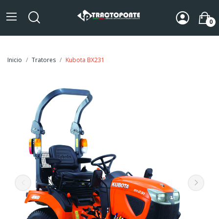
0
Inicio
Tratores
Kubota BX231