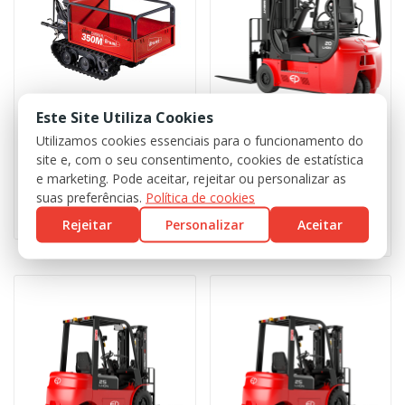
Este Site Utiliza Cookies
BRUMI
EP EMPILHADORES
Utilizamos cookies essenciais para o funcionamento do
Transportador BRC 350
Empilhador Elétrico
site e, com o seu consentimento, cookies de estatística
TDL161/TDL201
e marketing. Pode aceitar, rejeitar ou personalizar as
suas preferências.
Política de cookies
0,00 €
Rejeitar
Personalizar
0,00 €
Aceitar