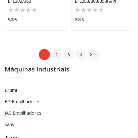
EFL302/352
EFL253/303/353(S/P)
0,00 €
0,00 €
1
2
3
4

Máquinas Industriais
Brumi
EP Empilhadores
JAC Empilhadores
Sany
Tags