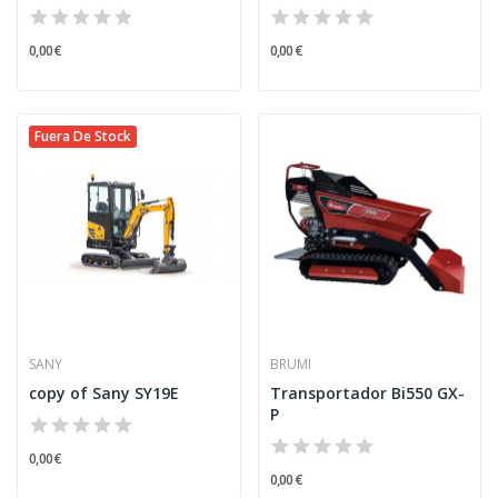
0,00 €
0,00 €
Fuera De Stock
SANY
BRUMI
copy of Sany SY19E
Transportador Bi550 GX-
P
0,00 €
0,00 €