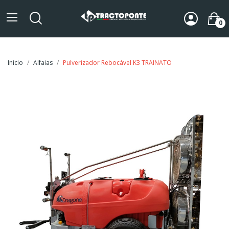
0
Inicio
Alfaias
Pulverizador Rebocável K3 TRAINATO